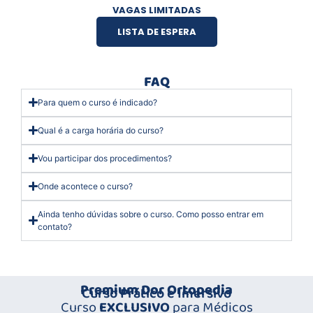
VAGAS LIMITADAS
LISTA DE ESPERA
FAQ
Para quem o curso é indicado?
Qual é a carga horária do curso?
Vou participar dos procedimentos?
Onde acontece o curso?
Ainda tenho dúvidas sobre o curso. Como posso entrar em
contato?
Premium Dor Ortopedia
Curso Prático e Imersivo
Curso
EXCLUSIVO
para Médicos