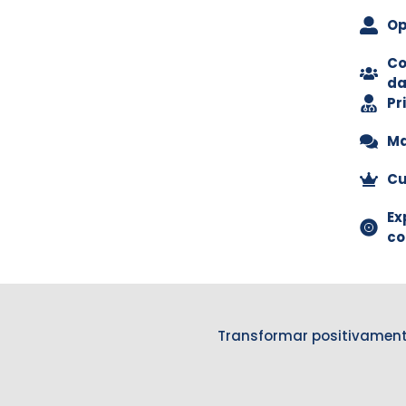
Op
Co
da
Pr
Ma
Cu
Ex
co
Transformar positivament