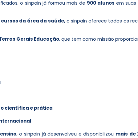
ificados
, o sinpain já formou mais de
900 alunos
em suas p
cursos da área da saúde,
o sinpain oferece todos os re
Terras Gerais Educação
, que tem como missão proporcio
s
 científica e prática
internacional
ensino,
o sinpain já desenvolveu e disponibilizou
mais de 