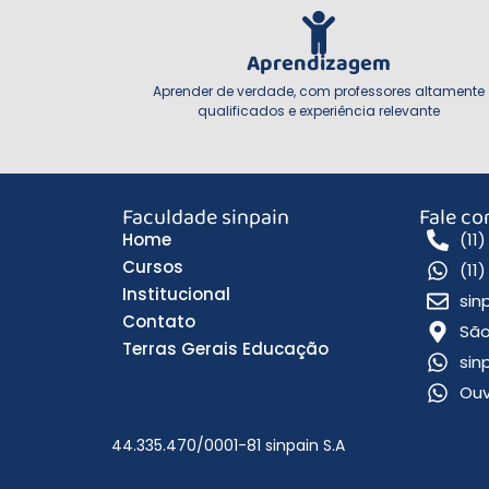
Aprendizagem
Aprender de verdade, com professores altamente
qualificados e experiência relevante
Faculdade sinpain
Fale c
Home
(11
Cursos
(11
Institucional
sin
Contato
São
Terras Gerais Educação
sin
Ouv
44.335.470/0001-81 sinpain S.A