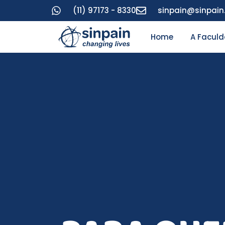
(11) 97173 - 8330
sinpain@sinpai
Home
A Facul