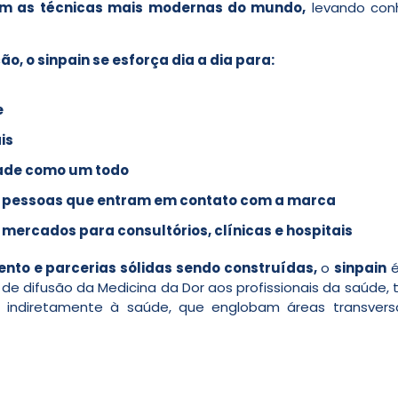
com as técnicas mais modernas do mundo,
levando con
o, o sinpain se esforça dia a dia para:
e
is
dade como um todo
 as pessoas que entram em contato com a marca
 mercados para consultórios, clínicas e hospitais
nto e parcerias sólidas sendo construídas,
o
sinpain
é
o de difusão da Medicina da Dor aos profissionais da saúd
s indiretamente à saúde, que englobam áreas transve