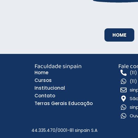
HOME
Faculdade sinpain
Fale c
Home
(11
Cursos
(11
Institucional
sin
Contato
São
Terras Gerais Educação
sin
Ouv
44.335.470/0001-81 sinpain S.A