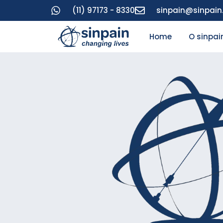
(11) 97173 - 8330
sinpain@sinpai
Home
O sinpai