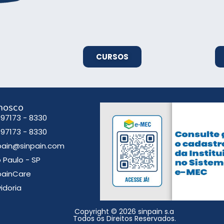
CURSOS
onosco
) 97173 - 8330
) 97173 - 8330
pain@sinpain.com
 Paulo - SP
painCare
idoria
Copyright © 2026 sinpain s.a
Todos os Direitos Reservados.