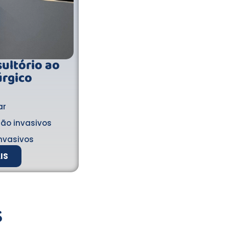
ultório ao
rgico​
ar
ão invasivos
nvasivos
IS
S