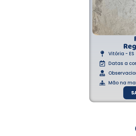
Reg
Vitória - ES
Datas a co
Observacio
Mão na ma
S