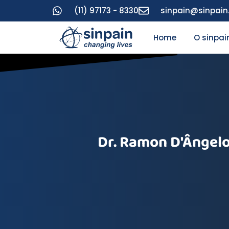
(11) 97173 - 8330
sinpain@sinpai
Home
O sinpai
Dr. Ramon D'Ângelo