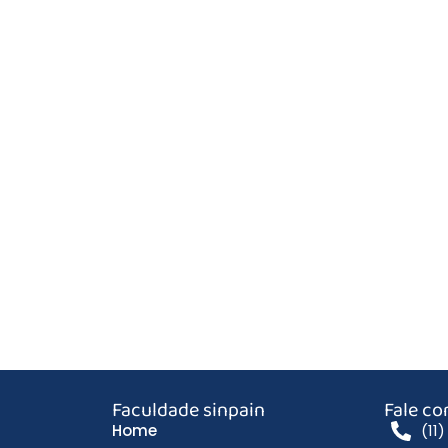
Faculdade sinpain
Fale c
Home
(11