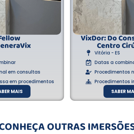
Fellow
VixDor: Do Cons
eneraVix
Centro Cirú
Vitória - ES
mbinar
Datas a combin
nal em consultas
Procedimentos n
ssa em procedimentos
Procedimentos i
ABER MAIS
SABER MA
CONHEÇA OUTRAS IMERSÕE